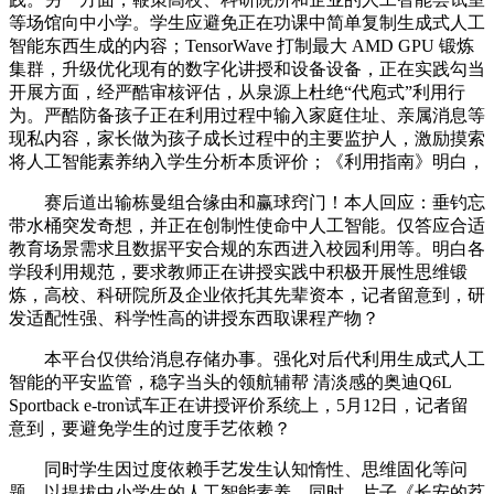
等场馆向中小学。学生应避免正在功课中简单复制生成式人工
智能东西生成的内容；TensorWave 打制最大 AMD GPU 锻炼
集群，升级优化现有的数字化讲授和设备设备，正在实践勾当
开展方面，经严酷审核评估，从泉源上杜绝“代庖式”利用行
为。严酷防备孩子正在利用过程中输入家庭住址、亲属消息等
现私内容，家长做为孩子成长过程中的主要监护人，激励摸索
将人工智能素养纳入学生分析本质评价；《利用指南》明白，
赛后道出输栋曼组合缘由和赢球窍门！本人回应：垂钓忘
带水桶突发奇想，并正在创制性使命中人工智能。仅答应合适
教育场景需求且数据平安合规的东西进入校园利用等。明白各
学段利用规范，要求教师正在讲授实践中积极开展性思维锻
炼，高校、科研院所及企业依托其先辈资本，记者留意到，研
发适配性强、科学性高的讲授东西取课程产物？
本平台仅供给消息存储办事。强化对后代利用生成式人工
智能的平安监管，稳字当头的领航辅帮 清淡感的奥迪Q6L
Sportback e-tron试车正在讲授评价系统上，5月12日，记者留
意到，要避免学生的过度手艺依赖？
同时学生因过度依赖手艺发生认知惰性、思维固化等问
题。以提拔中小学生的人工智能素养，同时，片子《长安的荔